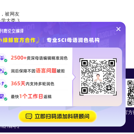
，被网友
科学大类
3
理三区期刊
CI论文润色
SCI论文投稿
科研顾问
官方
162198号-2