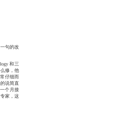
句一句的改
ology
和三
怎么修，他
非常仔细而
张的说简直
一个月接
牛专家，这