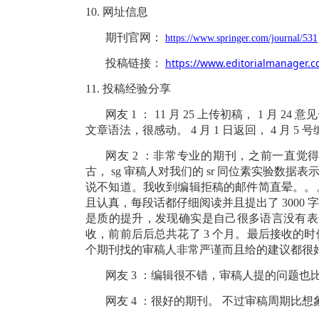
10.
网址信息
期刊官网：
https://www.springer.com/journal/531
https://www.editorialmanager.c
投稿链接：
11.
投稿经验分享
网友
1
：
11
月
25
上传初稿，
1
月
24
意见
文章语法，很感动。
4
月
1
日返回，
4
月
5
号
网友
2
：非常专业的期刊，之前一直觉
古，
sg
审稿人对我们的
sr
同位素实验数据表
说不知道。我收到编辑拒稿的邮件简直晕。。
且认真，每段话都仔细阅读并且提出了
3000
是质的提升，发现确实是自己很多语言没有表
收，前前后后总共花了
3
个月。最后接收的时
个期刊找的审稿人非常严谨而且给的建议都很
网友
3
：编辑很不错，审稿人提的问题也
网友
4
：很好的期刊。
不过审稿周期比想