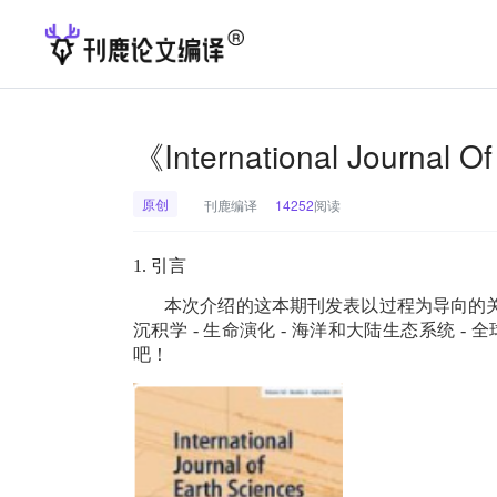
《International Journa
原创
刊鹿编译
14252
阅读
1.
引言
本次介绍的这本期刊发表以过程为导向的
沉积学
-
生命演化
-
海洋和大陆生态系统
-
全
吧！