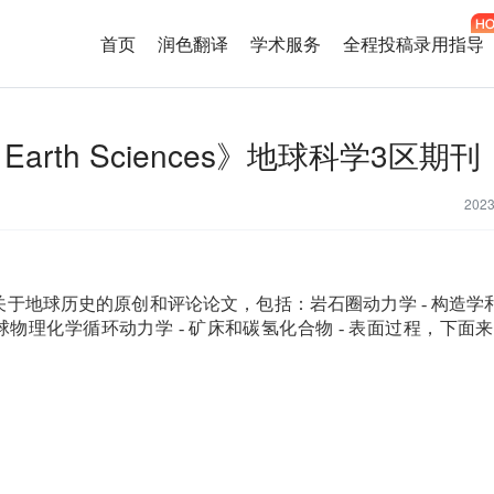
首页
润色翻译
学术服务
全程投稿录用指导
l Of Earth Sciences》地球科学3区期刊
202
关于地球历史的原创和评论论文，包括：岩石圈动力学
-
构造学
球物理化学循环动力学
-
矿床和碳氢化合物
-
表面过程，下面来