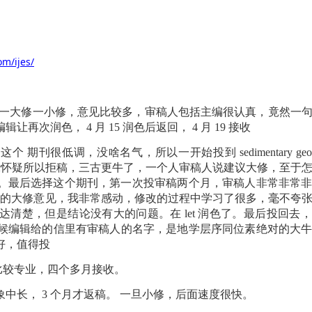
om/ijes/
一大修一小修，意见比较多，审稿人包括主编很认真，竟然一
编辑让再次润色，
4
月
15
润色后返回，
4
月
19
接收
得这个
期刊很低调，没啥名气，所以一开始投到
sedimentary ge
示怀疑所以拒稿，三古更牛了，一个人审稿人说建议大修，至于
。最后选择这个期刊，第一次投审稿两个月，审稿人非常非常
字的大修意见，我非常感动，修改的过程中学习了很多，毫不夸
达清楚，但是结论没有大的问题。在
let
润色了。最后投回去，
候编辑给的信里有审稿人的名字，是地学层序同位素绝对的大
好，值得投
比较专业，四个多月接收。
象中长，
3
个月才返稿。
一旦小修，后面速度很快。