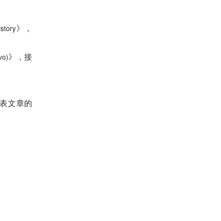
istory
》，
vo)
》，接
表文章的