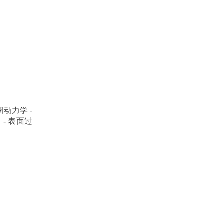
圈动力学
-
物
-
表面过