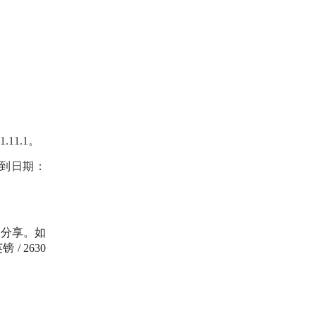
.11.1。
到日期：
和分享。如
英镑
/ 2630