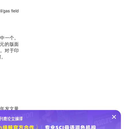
l/gas field
其中一个。
元的版面
元。对于印
何。
，年发文量