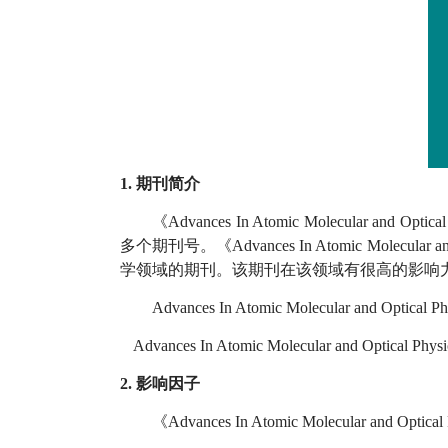
1. 期刊简介
《Advances In Atomic Molecular 
多个期刊号。《Advances In Atomic Molec
学领域的期刊。该期刊在该领域有很高的影响
Advances In Atomic Molecular and 
Advances In Atomic Molecular and Optica
2. 影响因子
《Advances In Atomic Molecular 