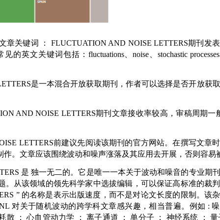
文章关键词
：
FLUCTUATION AND NOISE LETTERS
期刊发表
：fluctuations、noise、stochastic processes、
LETTERS
是一本混合开放获取期刊，作者可以选择是否开放获
ON AND NOISE LETTERS
期刊文章接收率较高，审稿周期一
OISE LETTERS
前建议先阅读该期刊的官方网站。在撰写文章
制作。文章应该围绕波动和噪声涨落及其应用去开展，否则容易
TTERS
是
独一无二的。它是唯一一本关于波动和噪音的专业期
题。从该领域的领先科学家中选拔编辑，可以保证高标准的裁
ERS
”
的名称是表示出版速度，而不是对论文长度的限制。该
NL
对关于随机波动的跨学科文章感兴趣，相当普遍。例如
:
噪
耗散
；
心血管动力学
；
离子通道
；
单分子
；
神经系统
；
量