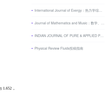
International Journal of Exergy：热力学综合期刊
Journal of Mathematics and Music：数学、音乐交叉期刊
INDIAN JOURNAL OF PURE & APPLIED PHYSICS：应用物理学期刊
Physical Review Fluids投稿指南
为
1.652
，