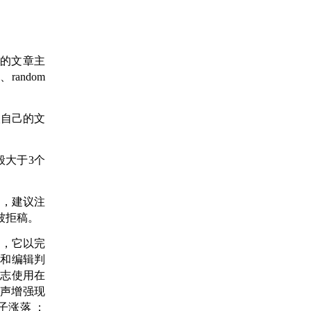
的文章主
random
取自己的文
般大于3个
时，建议注
被拒稿。
刊，它以完
判和编辑判
杂志使用在
声增强现
子涨落
；