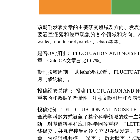
该期刊发表文章的主要研究领域及方向、发表
要涵盖涨落和噪声现象的各个领域和方向。常见的英文关键词包括
walks、nonlinear dynamics、chaos等等。
是否OA期刊
：
FLUCTUATION AND NOISE 
章，Gold OA文章占比1.67%。
期刊投稿周期
：从lethub数据看，
FLUCTUATI
月（或约稿）。
投稿经验总结
： 投稿
FLUCTUATION AND N
重实验和数据的严谨性，注意文献引用和图表
投稿须知
：
FLUCTUATION AND NOISE LE
全跨学科的方式涵盖了整个科学领域的这一主
断。对基础科学和应用科学同等重视，“
LETT
线提交，并规定接受的论文立即在线发表。
F
象，包括随机共振
；
噪声
；
散粒噪声
;
波动