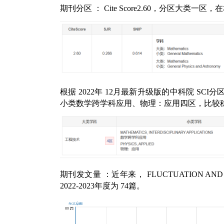
期刊分区
：
Cite Score2.60
，分区大类一区，在
根据
2022
年
12
月最新升级版的中科院
SCI
分
小类数学跨学科应用、物理：应用四区，比较
期刊发文量
：近年来，
FLUCTUATION AND 
2022-2023
年度为
74
篇。