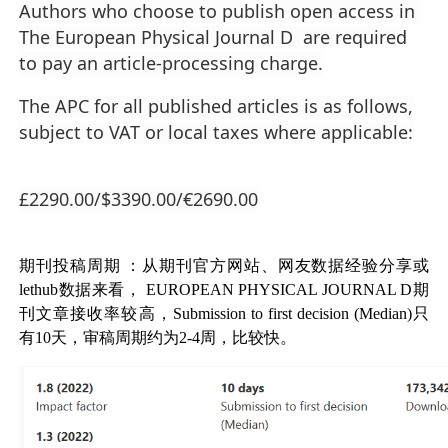
Authors who choose to publish open access in
The European Physical Journal D
are required
to pay an article-processing charge.
The APC for all published articles is as follows,
subject to VAT or local taxes where applicable:
£2290.00/$3390.00/€2690.00
期刊投稿周期
：从期刊官方网站、网友数据经验分享或
lethub数据来看，
EUROPEAN PHYSICAL JOURNAL D
期
刊文章接收率较高，Submission to first decision (Median)只
有10天，审稿周期约为2-4周，比较快。