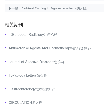
下一篇：
Nutrient Cycling in Agroecosystems的分区
相关期刊
《European Radiology》怎么样
Antimicrobial Agents And Chemotherapy编辑友好吗？
Journal of Affective Disorders怎么样
Toxicology Letters怎么样
Gastroenterology推荐投稿吗？
CIRCULATION怎么样