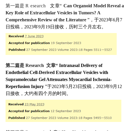
第一篇是
R
esearch
文章“
Can Organoid Model Reveal a
Key Role of Extracellular Vesicles in Tumors? A
Comprehensive Review of the Literature
”，于2023年6月7
日投稿，2023年9月19日接收，历时三个月左右。
第二篇是
Research
文章“
Intranasal Delivery of
Endothelial Cell-Derived Extracellular Vesicles with
Supramolecular Gel Attenuates Myocardial Ischemia-
Reperfusion Injury
”于2023年5月23日投稿，2023年9月12
日接收，大约有四个月的时间。