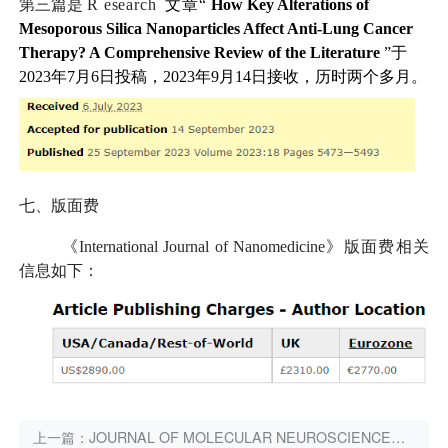
第三篇是
R
esearch
文章“
How Key Alterations of
Mesoporous Silica Nanoparticles Affect Anti-Lung Cancer
Therapy? A Comprehensive Review of the Literature
”于
2023年7月6日投稿，2023年9月14日接收，历时两个多月。
七、版面费
《International Journal of Nanomedicine》版面费相关
信息如下：
上一篇：
JOURNAL OF MOLECULAR NEUROSCIENCE怎么样