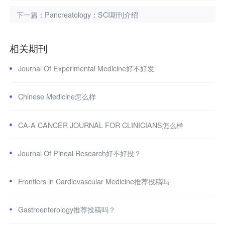
下一篇：
Pancreatology：SCI期刊介绍
相关期刊
Journal Of Experimental Medicine好不好发
Chinese Medicine怎么样
CA-A CANCER JOURNAL FOR CLINICIANS怎么样
Journal Of Pineal Research好不好投？
Frontiers in Cardiovascular Medicine推荐投稿吗
Gastroenterology推荐投稿吗？