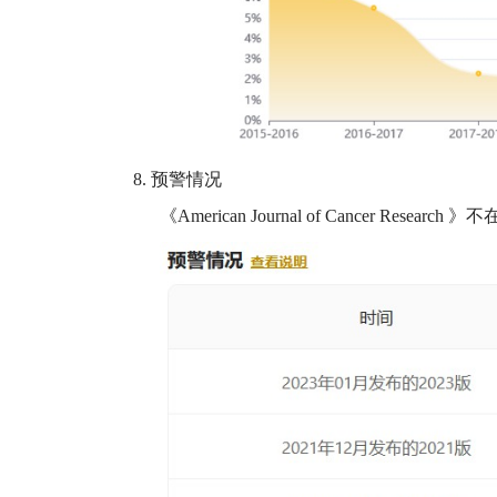
8.
预警情况
《
American Journal of Cancer Research
》不