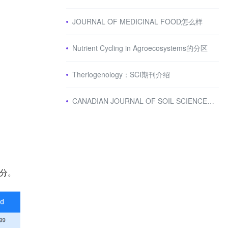
JOURNAL OF MEDICINAL FOOD怎么样
Nutrient Cycling in Agroecosystems的分区
Theriogenology：SCI期刊介绍
CANADIAN JOURNAL OF SOIL SCIENCE怎么样
分。