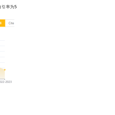
自引率为
5