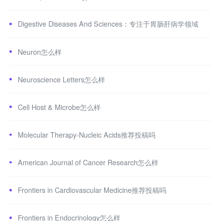
Digestive Diseases And Sciences：专注于胃肠肝病学领域
Neuron怎么样
Neuroscience Letters怎么样
Cell Host & Microbe怎么样
Molecular Therapy-Nucleic Acids推荐投稿吗
American Journal of Cancer Research怎么样
Frontiers in Cardiovascular Medicine推荐投稿吗
Frontiers in Endocrinology怎么样