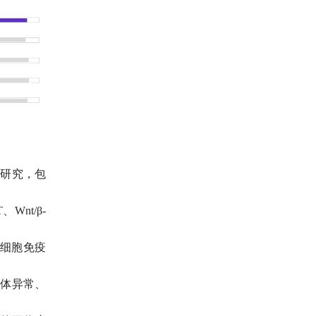
学研究，包
nt/β-
T细胞免疫
色体异常、