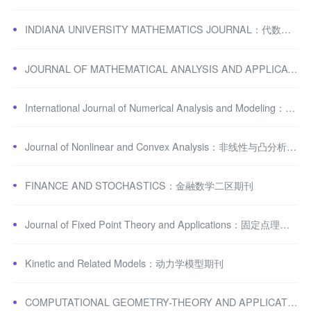
INDIANA UNIVERSITY MATHEMATICS JOURNAL：代数和拓扑学期刊
JOURNAL OF MATHEMATICAL ANALYSIS AND APPLICATIONS：应用数学三区期刊
International Journal of Numerical Analysis and Modeling：数值分析期刊
Journal of Nonlinear and Convex Analysis：非线性与凸分析期刊
FINANCE AND STOCHASTICS：金融数学二区期刊
Journal of Fixed Point Theory and Applications：固定点理论三区期刊
Kinetic and Related Models：动力学模型期刊
COMPUTATIONAL GEOMETRY-THEORY AND APPLICATIONS：计算几何期刊