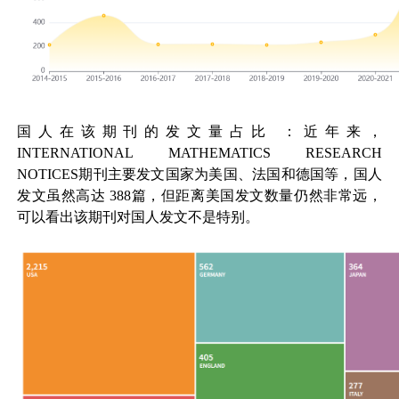
国人在该期刊的发文量占比
：近年来，
INTERNATIONAL MATHEMATICS RESEARCH
NOTICES
期刊主要发文国家为美国、法国和德国等，国人
发文虽然高达
388
篇，但距离美国发文数量仍然非常远，
可以看出该期刊对国人发文不是特别。