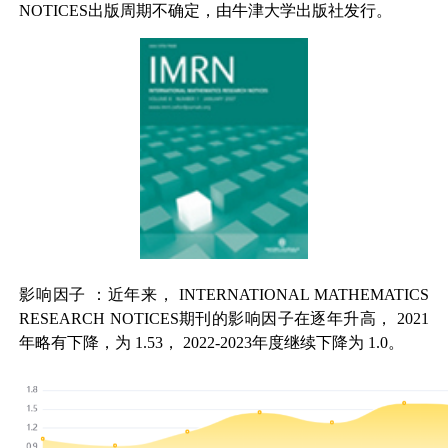
NOTICES
出版周期不确定，由牛津大学出版社发行。
影响因子
：近年来，
INTERNATIONAL MATHEMATICS
RESEARCH NOTICES
期刊的影响因子在逐年升高，
2021
年略有下降，为
1.53
，
2022-2023
年度继续下降为
1.0
。