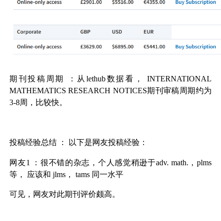
期刊投稿周期
：从lethub数据看，
INTERNATIONAL
MATHEMATICS RESEARCH NOTICES
期刊审稿周期约为
3-8周，比较快。
投稿经验总结
： 以下是网友投稿经验：
网友1
：很不错的杂志，个人感觉稍逊于adv. math.，plms
等， 应该和 jlms， tams 同一水平
可见，网友对此期刊评价颇高。