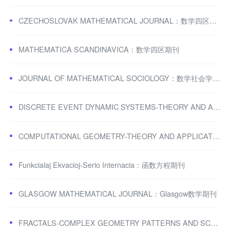
CZECHOSLOVAK MATHEMATICAL JOURNAL：数学四区期刊
MATHEMATICA SCANDINAVICA：数学四区期刊
JOURNAL OF MATHEMATICAL SOCIOLOGY：数学社会学期刊
DISCRETE EVENT DYNAMIC SYSTEMS-THEORY AND APPLICATIONS：离散事件动态系统期刊
COMPUTATIONAL GEOMETRY-THEORY AND APPLICATIONS：计算几何期刊
Funkcialaj Ekvacioj-Serio Internacia：函数方程期刊
GLASGOW MATHEMATICAL JOURNAL：Glasgow数学期刊
FRACTALS-COMPLEX GEOMETRY PATTERNS AND SCALING IN NATURE AND SOCIETY：分形。复杂几何知名期刊