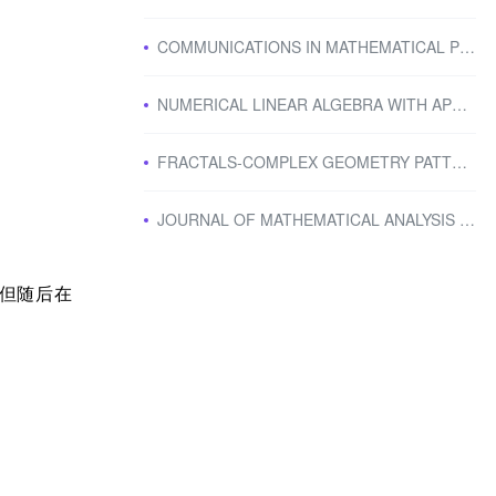
COMMUNICATIONS IN MATHEMATICAL PHYSICS：数学物理期刊
NUMERICAL LINEAR ALGEBRA WITH APPLICATIONS：数值线性代数与应用期刊
FRACTALS-COMPLEX GEOMETRY PATTERNS AND SCALING IN NATURE AND SOCIETY：分形。复杂几何知名期刊
JOURNAL OF MATHEMATICAL ANALYSIS AND APPLICATIONS：应用数学三区期刊
2，但随后在