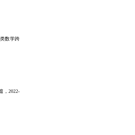
，小类数学跨
，2022-