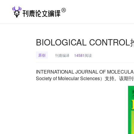
BIOLOGICAL CONTR
原创
刊鹿编译
14581
阅读
INTERNATIONAL JOURNAL OF MOLEC
Society of Molecular Sciences）