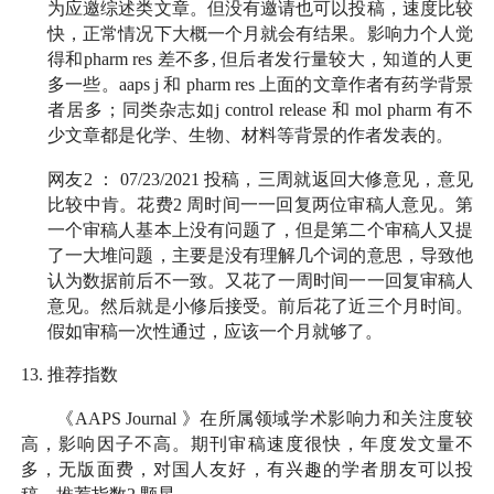
为应邀综述类文章。但没有邀请也可以投稿，速度比较
快，正常情况下大概一个月就会有结果。影响力个人觉
得和
pharm res
差不多
,
但后者发行量较大，知道的人更
多一些。
aaps j
和
pharm res
上面的文章作者有药学背景
者居多；同类杂志如
j control release
和
mol pharm
有不
少文章都是化学、生物、材料等背景的作者发表的。
网友
2
：
07/23/2021
投稿，三周就返回大修意见，意见
比较中肯。花费
2
周时间一一回复两位审稿人意见。第
一个审稿人基本上没有问题了，但是第二个审稿人又提
了一大堆问题，主要是没有理解几个词的意思，导致他
认为数据前后不一致。又花了一周时间一一回复审稿人
意见。然后就是小修后接受。前后花了近三个月时间。
假如审稿一次性通过，应该一个月就够了。
13.
推荐指数
《
AAPS Journal
》在所属领域学术影响力和关注度较
高，影响因子不高。期刊审稿速度很快，年度发文量不
多，无版面费，对国人友好，有兴趣的学者朋友可以投