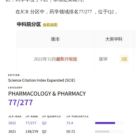
在
JCR
分区中，药学领域排名
77/277
，位于
Q2
。