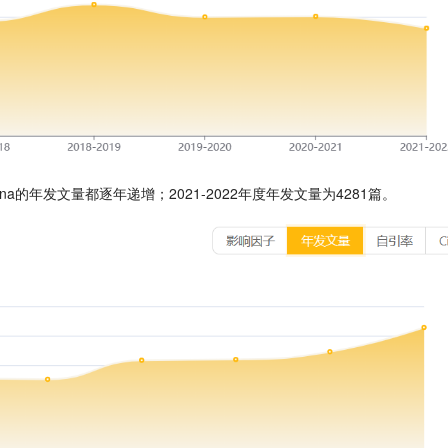
ernationa的年发文量都逐年递增；2021-2022年度年发文量为4281篇。