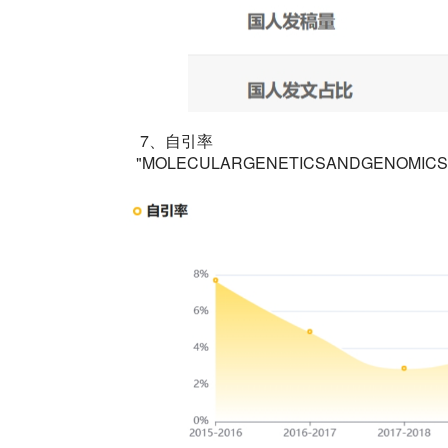
7、自引率
"MOLECULARGENETICSANDGENOM