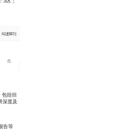
学：3区；
域，包括但
研深度及
究报告等